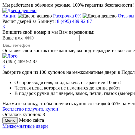
Мы работаем в обычном режиме.
100% гарантия безопасности!
Акции
Рассрочка 0%
Отзывы
Расчет дверей за 5 минут!
8 (495) 489-92-87
3
Впишите свой номер и мы Вам перезвоним:
Ваше имя
Оставляя свои контактные данные, вы подтверждаете свое сов
8 (495) 489-92-87
3
Заберите
один из 100
купонов на межкомнатные двери в Подо
От производителя
, «под ключ»,
с гарантией 10 лет!
Честная цена,
которая не изменится до конца работ
В подарок
ручки для дверей, замок, петли, глазок (выбери
Нажмите кнопку, чтобы получить
купон со скидкой 65%
на меж
Бесплатно получить купон!
Осталось купонов: 8
Меню сайта
Меню
Межкомнатные двери