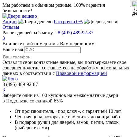
Мы работаем в обычном режиме.
100% гарантия
безопасности!
Акции
Рассрочка 0%
Отзывы
Расчет дверей за 5 минут!
8 (495) 489-92-87
3
Впишите свой номер и мы Вам перезвоним:
Ваше имя
Оставляя свои контактные данные, вы подтверждаете свое
совершеннолетие, соглашаетесь на обработку персональных
данных в соответствии с
Правовой информацией
8 (495) 489-92-87
3
Заберите
один из 100
купонов на межкомнатные двери
в Подольске
со скидкой 65%
От производителя
, «под ключ»,
с гарантией 10 лет!
Честная цена,
которая не изменится до конца работ
В подарок
ручки для дверей, замок, петли, глазок
(выберите сами)