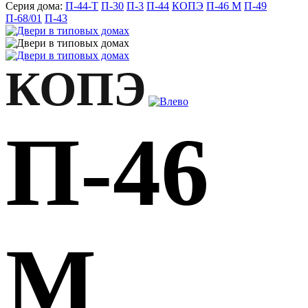
Серия дома:
П-44-Т
П-30
П-3
П-44
КОПЭ
П-46 М
П-49
П-68/01
П-43
КОПЭ
П-46
М