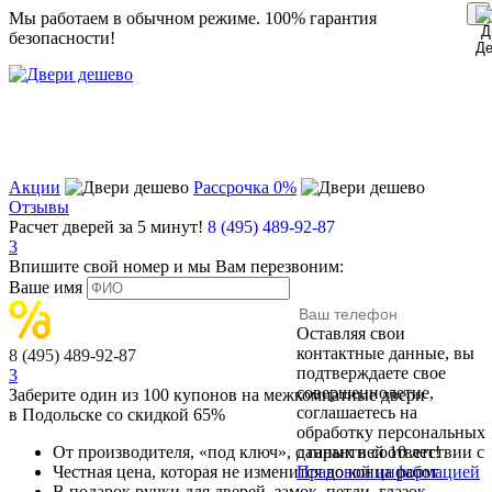
Мы работаем в обычном режиме.
100% гарантия
безопасности!
Акции
Рассрочка 0%
Отзывы
Расчет дверей за 5 минут!
8 (495) 489-92-87
3
Впишите свой номер и мы Вам перезвоним:
Ваше имя
Оставляя свои
контактные данные, вы
8 (495) 489-92-87
подтверждаете свое
3
совершеннолетие,
Заберите
один из 100
купонов на межкомнатные двери
соглашаетесь на
в Подольске
со скидкой 65%
обработку персональных
От производителя
, «под ключ»,
с гарантией 10 лет!
данных в соответствии с
Честная цена,
которая не изменится до конца работ
Правовой информацией
В подарок
ручки для дверей, замок, петли, глазок