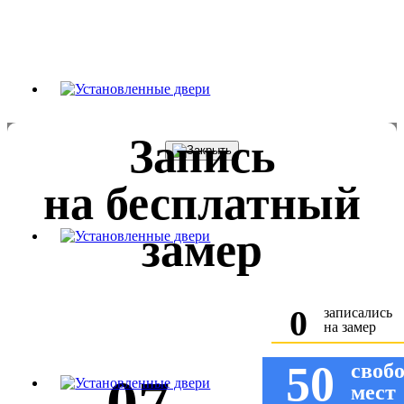
Запись
на бесплатный
замер
0
записались
на замер
50
своб
мест